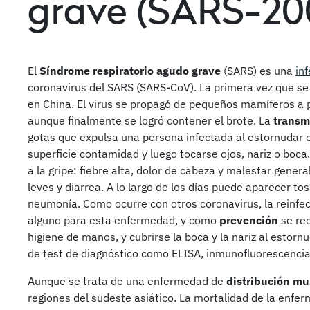
grave (SARS-20
El
Síndrome respiratorio agudo grave
(SARS) es una
inf
coronavirus del SARS (SARS-CoV). La primera vez que se
en China. El virus se propagó de pequeños mamíferos a 
aunque finalmente se logró contener el brote. La
transm
gotas que expulsa una persona infectada al estornudar o
superficie contamidad y luego tocarse ojos, nariz o boca
a la gripe: fiebre alta, dolor de cabeza y malestar gener
leves y diarrea. A lo largo de los días puede aparecer to
neumonía. Como ocurre con otros coronavirus, la reinf
alguno para esta enfermedad, y como
prevención
se rec
higiene de manos, y cubrirse la boca y la nariz al estornu
de test de diagnóstico como ELISA, inmunofluorescencia
Aunque se trata de una enfermedad de
distribución mu
regiones del sudeste asiático. La mortalidad de la enfe