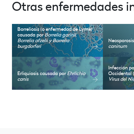
Otras enfermedades in
Borreliosis (o enfermedad de Lyme)
causada por
Borrelia garinii,
Borrelia afzelii y Borrelia
Neosporosi
burgdorferi
caninum
Infección por
Erliquiosis causada por
Ehrlichia
Occidental
canis
Virus del N