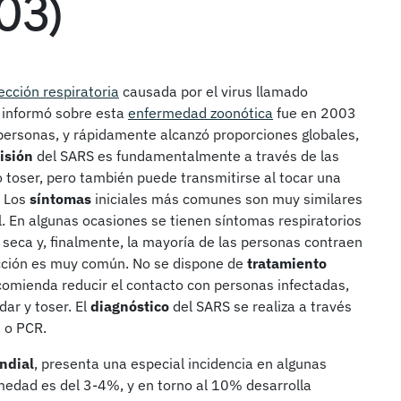
03)
ección respiratoria
causada por el virus llamado
 informó sobre esta
enfermedad zoonótica
fue en 2003
personas, y rápidamente alcanzó proporciones globales,
isión
del SARS es fundamentalmente a través de las
 toser, pero también puede transmitirse al tocar una
. Los
síntomas
iniciales más comunes son muy similares
al. En algunas ocasiones se tienen síntomas respiratorios
s seca y, finalmente, la mayoría de las personas contraen
ección es muy común. No se dispone de
tratamiento
omienda reducir el contacto con personas infectadas,
dar y toser. El
diagnóstico
del SARS se realiza a través
 o PCR.
ndial
, presenta una especial incidencia en algunas
rmedad es del 3-4%, y en torno al 10% desarrolla