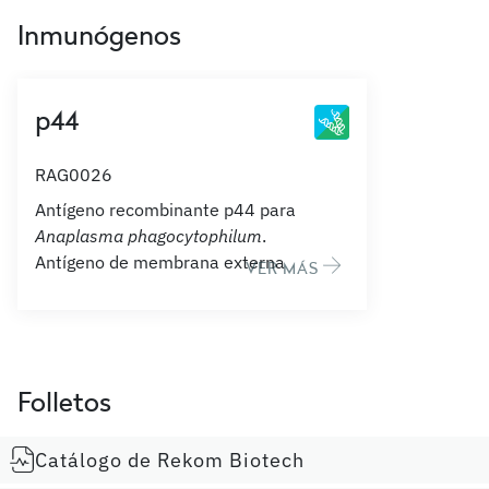
Inmunógenos
p44
RAG0026
Antígeno recombinante p44 para
Anaplasma phagocytophilum
.
Antígeno de membrana externa
VER MÁS
Folletos
Catálogo de Rekom Biotech