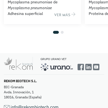
Mycoplasma pneumoniae de
Mycoplasm
Mycoplasma pneumoniae
Mycoplasm
Adhesina superficial
Proteína d
VER MÁS
GRUPO URANO VET
REKOM BIOTECH S.L.
BIC-Granada
Avda. Innovación, 1
18016, Granada (España)
info@rekombiotech.com