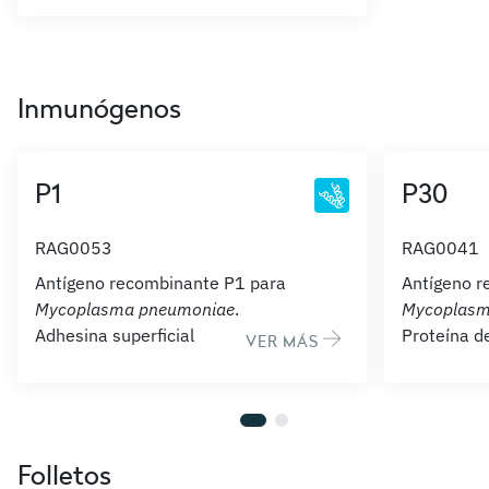
Inmunógenos
P1
P30
RAG0053
RAG0041
Antígeno recombinante P1 para
Antígeno r
Mycoplasma pneumoniae
.
Mycoplasm
Adhesina superficial
Proteína d
VER MÁS
Folletos